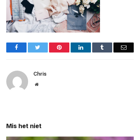
Facebook
Twitter
Pinterest
LinkedIn
Tumblr
Email
Chris
Website
Mis het niet