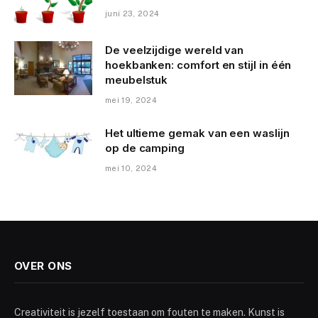
juni 23, 2024
De veelzijdige wereld van
hoekbanken: comfort en stijl in één
meubelstuk
mei 19, 2024
Het ultieme gemak van een waslijn
op de camping
mei 10, 2024
OVER ONS
Creativiteit is jezelf toestaan om fouten te maken. Kunst is