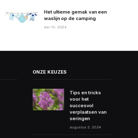
Het ultieme gemak van een
waslijn op de camping
mei 10, 2024
ONZE KEUZES
Tips en tricks
voor het
succesvol
verplaatsen van
seringen
augustus 3, 2024