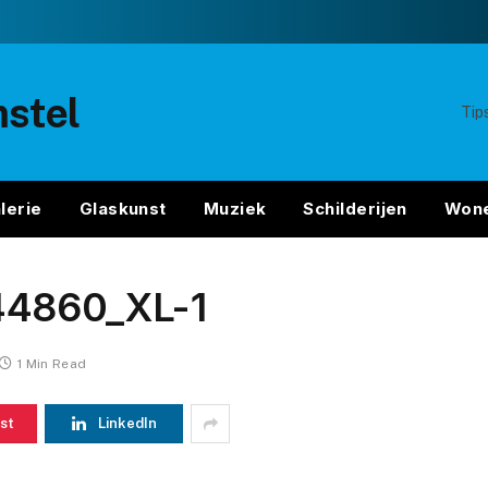
stel
TRENDING
Tip
lerie
Glaskunst
Muziek
Schilderijen
Won
44860_XL-1
1 Min Read
st
LinkedIn