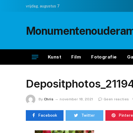
vrijdag, augustus 7
Monumentenouderam
Kunst
Film
Fotografie
Ga
Depositphotos_2119
By
Chris
november 18, 2021
Geen reacties
Facebook
Twitter
Pintere