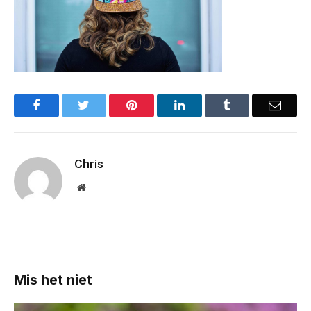
Facebook
Twitter
Pinterest
LinkedIn
Tumblr
Email
Chris
Website
Mis het niet