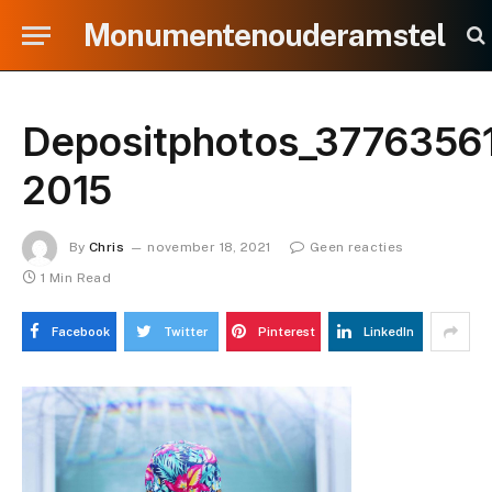
Monumentenouderamstel
Depositphotos_37763561
2015
By
Chris
november 18, 2021
Geen reacties
1 Min Read
Facebook
Twitter
Pinterest
LinkedIn