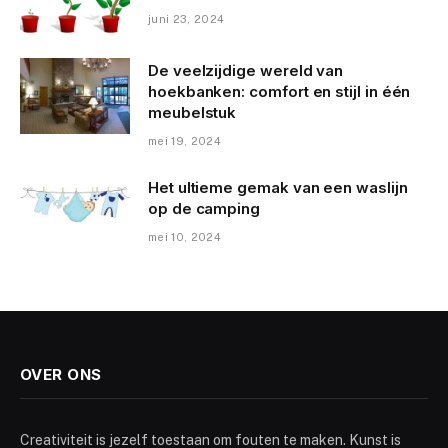
juni 23, 2024
De veelzijdige wereld van
hoekbanken: comfort en stijl in één
meubelstuk
mei 19, 2024
Het ultieme gemak van een waslijn
op de camping
mei 10, 2024
OVER ONS
Creativiteit is jezelf toestaan om fouten te maken. Kunst is