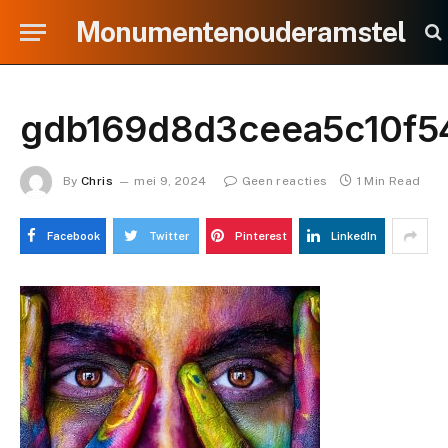
Monumentenouderamstel
gdb169d8d3ceea5c10f5
By
Chris
mei 9, 2024
Geen reacties
1 Min Read
Facebook
Twitter
Pinterest
LinkedIn